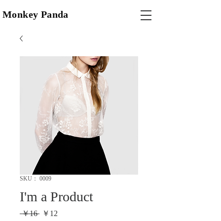
Monkey Panda
SKU： 0009
I'm a Product
通
セ
 ￥16 
￥12