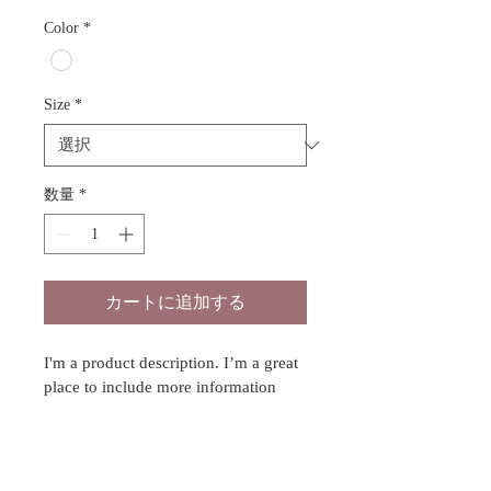
常
ー
価
ル
Color
*
格
価
格
Size
*
数量
*
カートに追加する
I'm a product description. I’m a great 
place to include more information 
about your product. Buyers like to 
know what they’re getting before 
they purchase.